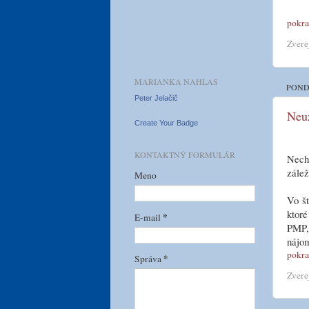
pokra
Zvere
MARIANKA NAHLAS
POND
Peter Jelačič
Neuz
Create Your Badge
KONTAKTNÝ FORMULÁR
Nechc
zálež
Meno
Vo št
ktoré
*
E-mail
PMP, 
nájom
pokra
*
Správa
Zvere