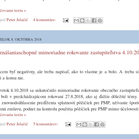
čovanie textu »
jnil
Peter Jelačič
4 komentáre:
ELOK 8. OKTÓBRA 2018
nášaniaschopné mimoriadne rokovanie zastupiteľstva 4.10.201
em byť negatívny, ale treba napísať, ako to vlastne je a bolo. A treba 
í a komu nie.
vrtok 4.10.2018 sa uskutočnilo mimoriadne rokovanie obecného zastupiteľ
 boli v predchádzajúcom rokovaní 27.8.2018, ako aj ďalšie dôležité témy
znovuodsúhlasenie predĺženia splatností pôžičiek pre PMP, užívanie špor
nú zmluvu, podnet na kontrolu použitia pôžičiek pre PMP mimo účelovosti 
čovanie textu »
jnil
Peter Jelačič
5 komentárov: