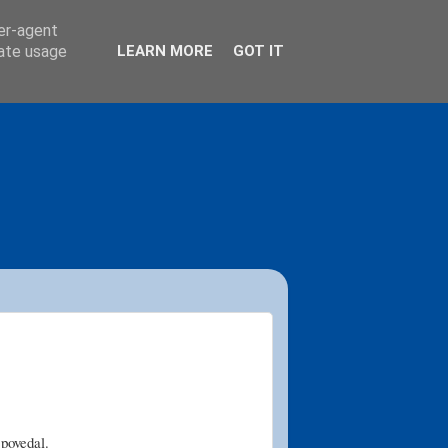
ser-agent
rate usage
LEARN MORE
GOT IT
povedal.