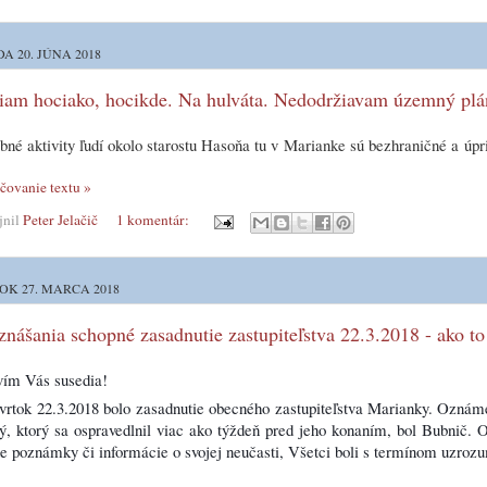
A 20. JÚNA 2018
iam hociako, hocikde. Na hulváta. Nedodržiavam územný plán
bné aktivity ľudí okolo starostu Hasoňa tu v Marianke sú bezhraničné a úp
čovanie textu »
jnil
Peter Jelačič
1 komentár:
OK 27. MARCA 2018
nášania schopné zasadnutie zastupiteľstva 22.3.2018 - ako to
vím Vás susedia!
vrtok 22.3.2018 bolo zasadnutie obecného zastupiteľstva Marianky. Ozná
ý, ktorý sa ospravedlnil viac ako týždeň pred jeho konaním, bol Bubnič.
 O
e poznámky či informácie o svojej neučasti, Všetci boli s termínom uzroz