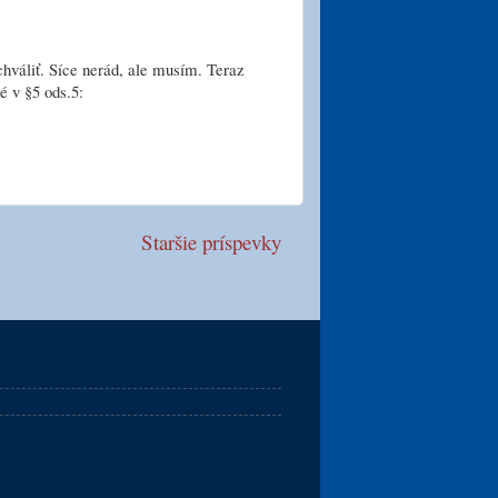
hváliť. Síce nerád, ale musím. Teraz
é v §5 ods.5:
Staršie príspevky