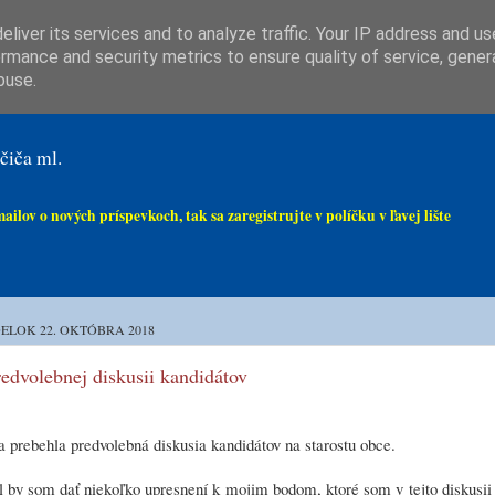
liver its services and to analyze traffic. Your IP address and u
rmance and security metrics to ensure quality of service, gene
buse.
čiča ml.
ov o nových príspevkoch, tak sa zaregistrujte v políčku v ľavej lište
ELOK 22. OKTÓBRA 2018
edvolebnej diskusii kandidátov
 prebehla predvolebná diskusia kandidátov na starostu obce.
 by som dať niekoľko upresnení k mojim bodom, ktoré som v tejto diskusii 