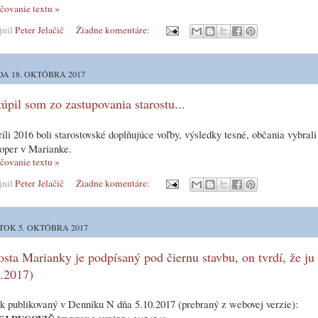
čovanie textu »
jnil
Peter Jelačič
Žiadne komentáre:
DA 18. OKTÓBRA 2017
úpil som zo zastupovania starostu...
íli 2016 boli starostovské doplňujúce voľby, výsledky tesné, občania vybral
oper v Marianke.
čovanie textu »
jnil
Peter Jelačič
Žiadne komentáre:
TOK 5. OKTÓBRA 2017
osta Marianky je podpísaný pod čiernu stavbu, on tvrdí, že ju
.2017)
k publikovaný v Denníku N dňa 5.10.2017 (prebraný z webovej verzie):