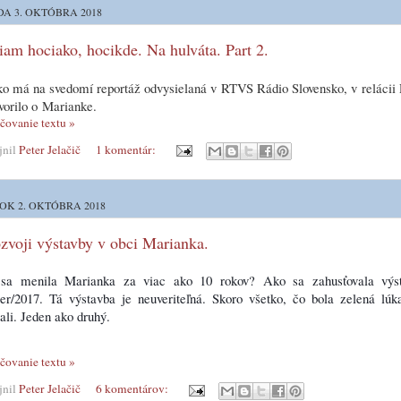
DA 3. OKTÓBRA 2018
iam hociako, hocikde. Na hulváta. Part 2.
o má na svedomí reportáž odvysielaná v RTVS Rádio Slovensko, v relácii 
vorilo o Marianke.
čovanie textu »
jnil
Peter Jelačič
1 komentár:
OK 2. OKTÓBRA 2018
zvoji výstavby v obci Marianka.
sa menila Marianka za viac ako 10 rokov?
Ako sa zahusťovala výs
ber/2017. Tá výstavba je neuveriteľná. Skoro všetko, čo bola zelená lú
ali. Jeden ako druhý.
čovanie textu »
jnil
Peter Jelačič
6 komentárov: