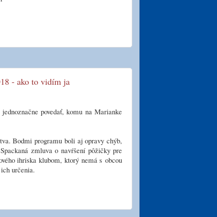
8 - ako to vidím ja
si jednoznačne povedať, komu na Marianke
stva. Bodmi programu boli aj opravy chýb,
. Spackaná zmluva o navŕšení pôžičky pre
tového ihriska klubom, ktorý nemá s obcou
ich určenia.