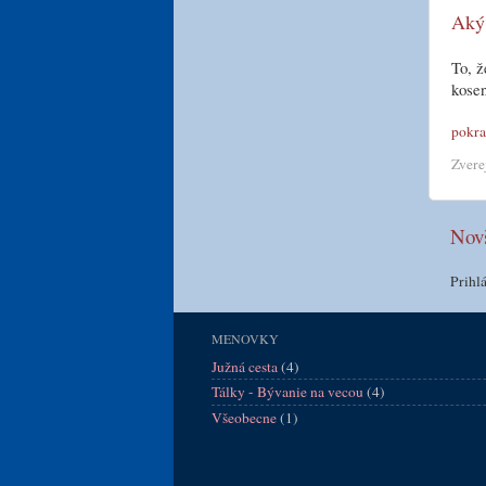
Aký 
To, ž
kose
pokra
Zvere
Novš
Prihl
MENOVKY
Južná cesta
(4)
Tálky - Bývanie na vecou
(4)
Všeobecne
(1)