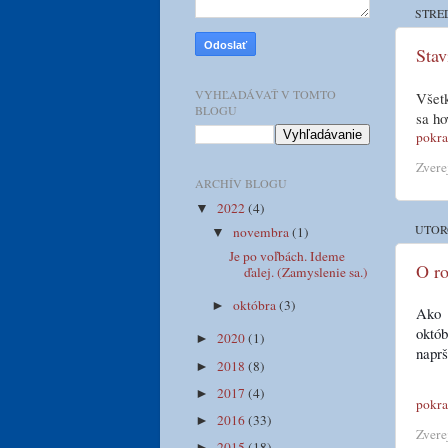
STRE
Stav
VYHĽADÁVAŤ V TOMTO
Všetk
BLOGU
sa ho
pokra
Zvere
ARCHÍV BLOGU
2022
(4)
▼
UTOR
novembra
(1)
▼
Je po voľbách. Ideme
O ro
ďalej. (Zamyslenie sa.)
októbra
(3)
►
Ako 
októ
2020
(1)
►
naprš
2018
(8)
►
2017
(4)
►
pokra
2016
(33)
►
Zvere
2015
(18)
►