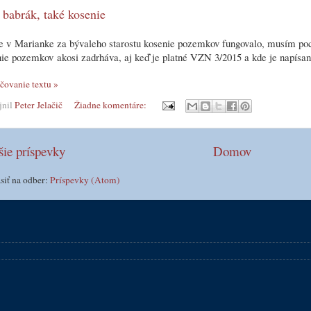
babrák, také kosenie
e v Marianke za bývaleho starostu kosenie pozemkov fungovalo, musím poc
nie pozemkov
akosi zadrháva
, aj keď je platné VZN 3/2015 a kde je napísan
čovanie textu »
jnil
Peter Jelačič
Žiadne komentáre:
ie príspevky
Domov
ásiť na odber:
Príspevky (Atom)