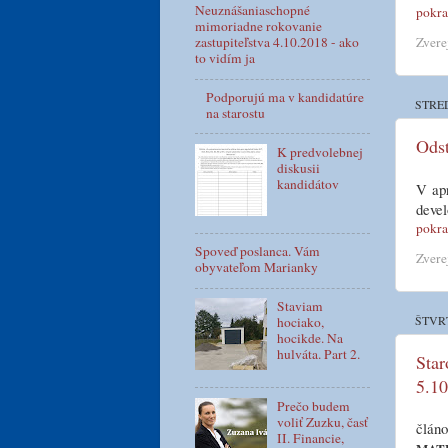
Neuznášaniaschopné
pokra
mimoriadne rokovanie
Zvere
zastupiteľstva 4.10.2018 - ako
to vidím ja
Podporujú ma v kandidatúre
STRE
na starostu
Odst
K predvolebnej
diskusii
kandidátov
V apr
devel
pokra
Spoveď poslanca. Vám
Zvere
obyvateľom Marianky
Staviam
ŠTVR
hociako,
hocikde. Na
hulváta. Part 2.
Star
5.10
Prečo budem
voliť Zuzku, časť
článo
II. Financie,