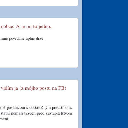
 obce. A je mi to jedno.
rimne povedané úplne drzé.
 vidím ja (z môjho postu na FB)
mené poslancom s dostatočným predstihom.
statní nemali týždeň pred zastupiteľstvom 
umení.