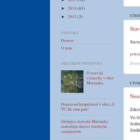
2014
(61)
►
STRED
2013
(3)
►
Stav
STRÁNKY
Domov
Stave
O mne
pokra
Zvere
OBĽÚBENÉ PRÍSPEVKY
O rozvoji
výstavby v obci
Marianka.
UTOR
Neuz
Dopravná bezpečnosť v obci, či
Zdra
TU JA som pán!
Vo št
Zástupca starostu Marianky
Jedin
zastrašuje darcov trestným
žiadn
oznámením