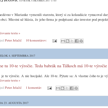
EJ DUGOVIČ
ŠTVRTOK 5.OKTÓBRA 2017 17:03
edávno v Marianke vymenili starostu, ktorý si za kolaudácie vynucoval dary
 obci. Miestni už hlásia, že jeho firma je podpísaná ako investor pod projek
čovanie textu »
jnil
Peter Jelačič
10 komentárov:
ELOK 4. SEPTEMBRA 2017
 tu 10-te výročie. Teda babrák na Tálkoch má 10-te výročie
 je tu výročie. A nie hocijaké. Ale 10-te. Pýtate sa: A vlastne čoho to je v
čovanie textu »
jnil
Peter Jelačič
1 komentár:
A 23. AUGUSTA 2017