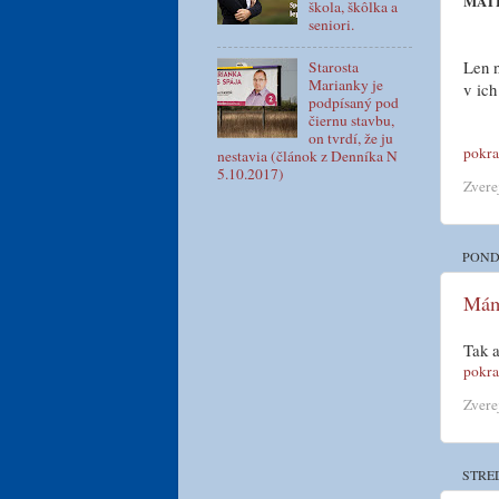
MAT
škola, škôlka a
seniori.
Len n
Starosta
Marianky je
v ich
podpísaný pod
čiernu stavbu,
on tvrdí, že ju
pokra
nestavia (článok z Denníka N
5.10.2017)
Zvere
POND
Máme
Tak a
pokra
Zvere
STRED