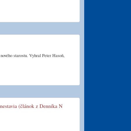
i nového starostu. Vyhral Peter Hasoň,
 nestavia (článok z Denníka N