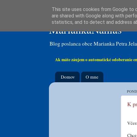
This site uses cookies from Google to de
are shared with Google along with perfo
statistics, and to detect and address a
MariankaNahlas
Blog poslanca obce Marianka Petra Jela
Ak máte záujem o automatické odoberanie email
Domov
O mne
POND
K pr
Včera
Chcel