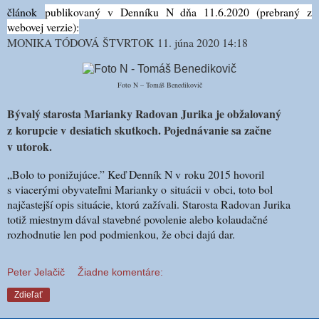
článok
publikovaný v Denníku N dňa 11.6.2020 (prebraný z
webovej verzie):
MONIKA TÓDOVÁ ŠTVRTOK
11. júna 2020 14:18
Foto N – Tomáš Benedikovič
Bývalý starosta Marianky Radovan Jurika je obžalovaný
z korupcie v desiatich skutkoch. Pojednávanie sa začne
v utorok.
„Bolo to ponižujúce.” Keď Denník N v roku 2015 hovoril
s viacerými obyvateľmi Marianky o situácii v obci, toto bol
najčastejší opis situácie, ktorú zažívali. Starosta Radovan Jurika
totiž miestnym dával stavebné povolenie alebo kolaudačné
rozhodnutie len pod podmienkou, že obci dajú dar.
Peter Jelačič
Žiadne komentáre:
Zdieľať