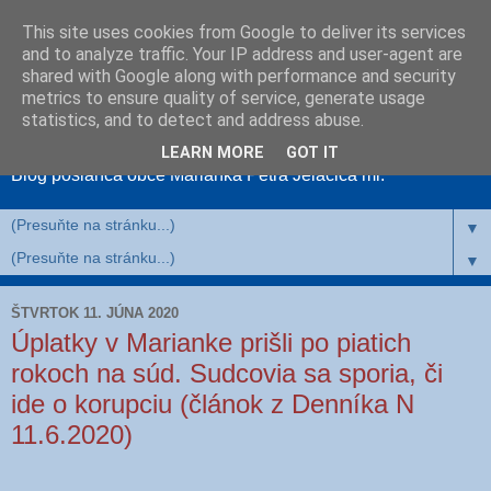
This site uses cookies from Google to deliver its services
and to analyze traffic. Your IP address and user-agent are
shared with Google along with performance and security
metrics to ensure quality of service, generate usage
MariankaNahlas
statistics, and to detect and address abuse.
LEARN MORE
GOT IT
Blog poslanca obce Marianka Petra Jelačiča ml.
▼
▼
ŠTVRTOK 11. JÚNA 2020
Úplatky v Marianke prišli po piatich
rokoch na súd. Sudcovia sa sporia, či
ide o korupciu (článok z Denníka N
11.6.2020)