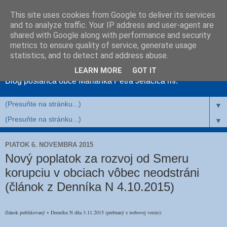
This site uses cookies from Google to deliver its services
and to analyze traffic. Your IP address and user-agent are
shared with Google along with performance and security
metrics to ensure quality of service, generate usage
MariankaNahlas
statistics, and to detect and address abuse.
LEARN MORE
GOT IT
Blog poslanca obce Marianka Petra Jelačiča ml.
▼
▼
PIATOK 6. NOVEMBRA 2015
Nový poplatok za rozvoj od Smeru
korupciu v obciach vôbec neodstráni
(článok z Denníka N 4.10.2015)
článok publikovaný v Denníku N dňa 3.11.2015 (prebraný z webovej verzie):