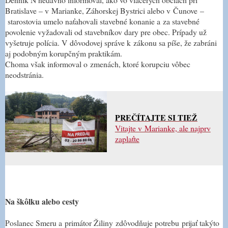
Bratislave – v Marianke, Záhorskej Bystrici alebo v Čunove –
starostovia umelo naťahovali stavebné konanie a za stavebné
povolenie vyžadovali od stavebníkov dary pre obec. Prípady už
vyšetruje polícia. V dôvodovej správe k zákonu sa píše, že zabráni
aj podobným korupčným praktikám.
Choma však informoval o zmenách, ktoré korupciu vôbec
neodstránia.
PREČÍTAJTE SI TIEŽ
Vitajte v Marianke, ale najprv
zaplaťte
Na škôlku alebo cesty
Poslanec Smeru a primátor Žiliny zdôvodňuje potrebu prijať takýto