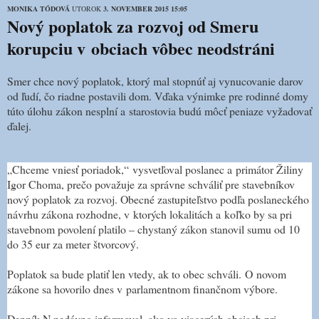
MONIKA TÓDOVÁ
UTOROK
3. NOVEMBER 2015 15:05
Nový poplatok za rozvoj od Smeru
korupciu v obciach vôbec neodstráni
Smer chce nový poplatok, ktorý mal stopnúť aj vynucovanie darov
od ľudí, čo riadne postavili dom. Vďaka výnimke pre rodinné domy
túto úlohu zákon nesplní a starostovia budú môcť peniaze vyžadovať
ďalej.
„Chceme vniesť poriadok,“ vysvetľoval poslanec a primátor Žiliny
Igor Choma, prečo považuje za správne schváliť pre stavebníkov
nový poplatok za rozvoj. Obecné zastupiteľstvo podľa poslaneckého
návrhu zákona rozhodne, v ktorých lokalitách a koľko by sa pri
stavebnom povolení platilo – chystaný zákon stanovil sumu od 10
do 35 eur za meter štvorcový.
Poplatok sa bude platiť len vtedy, ak to obec schváli.
O novom
zákone sa hovorilo dnes v parlamentnom finančnom výbore.
Denník N nedávno informoval, ako vo viacerých obciach pri