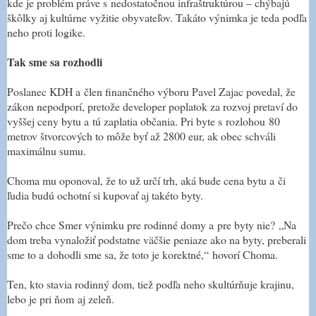
kde je problém práve s nedostatočnou infraštruktúrou – chýbajú
škôlky aj kultúrne vyžitie obyvateľov. Takáto výnimka je teda podľa
neho proti logike.
Tak sme sa rozhodli
Poslanec KDH a člen finančného výboru Pavel Zajac povedal, že
zákon nepodporí, pretože developer poplatok za rozvoj pretaví do
vyššej ceny bytu a tú zaplatia občania. Pri byte s rozlohou 80
metrov štvorcových to môže byť až 2800 eur, ak obec schváli
maximálnu sumu.
Choma mu oponoval, že to už určí trh, aká bude cena bytu a či
ľudia budú ochotní si kupovať aj takéto byty.
Prečo chce Smer výnimku pre rodinné domy a pre byty nie?
„
Na
dom treba vynaložiť podstatne väčšie peniaze ako na byty, preberali
sme to a dohodli sme sa, že toto je korektné,
“
hovorí Choma.
Ten, kto stavia rodinný dom, tiež podľa neho skultúrňuje krajinu,
lebo je pri ňom aj zeleň.