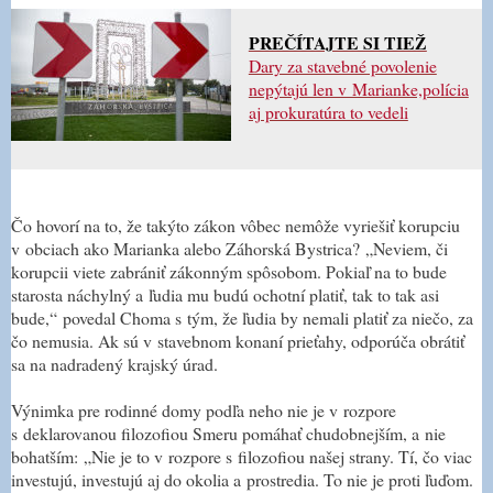
PREČÍTAJTE SI TIEŽ
Dary za stavebné povolenie
nepýtajú len v Marianke,polícia
aj prokuratúra to vedeli
Čo hovorí na to, že takýto zákon vôbec nemôže vyriešiť korupciu
v obciach ako Marianka alebo Záhorská Bystrica?
„
Neviem, či
korupcii viete zabrániť zákonným spôsobom. Pokiaľ na to bude
starosta náchylný a ľudia mu budú ochotní platiť, tak to tak asi
bude,
“
povedal Choma s tým, že ľudia by nemali platiť za niečo, za
čo nemusia. Ak sú v stavebnom konaní prieťahy, odporúča obrátiť
sa na nadradený krajský úrad.
Výnimka pre rodinné domy podľa neho nie je v rozpore
s deklarovanou filozofiou Smeru pomáhať chudobnejším, a nie
bohatším:
„
Nie je to v rozpore s filozofiou našej strany. Tí, čo viac
investujú, investujú aj do okolia a prostredia. To nie je proti ľuďom.