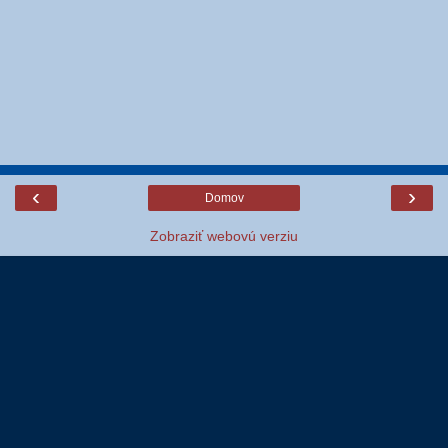
‹
›
Domov
Zobraziť webovú verziu