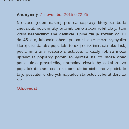
Anonymný
7. novembra 2015 o 22:25
No zase jeden nastroj pre samospravy ktory sa bude
zneuzivat, neviem aky pravnik tento zakon robil ale ja tam
vidim nespecifikovane definicie, uplne zle je rozsah od 10
do 45 eur, lubovola obce, potom si este moze vymysliet
ktorej ulici da aky poplatok, to uz je diskriminacia ako lusk,
podla mna aj v rozpore s ustavou, a kazdy rok sa mozu
upravovat poplatky potom to vyuzitie na co moze obec
pouzit tieto prostriedky, normalny clovek by cakal ze za
poplatok dostane cestu k domu alebo siete, no v podstate
to je posvatenie chorych napadov starostov vyberat dary za
SP
Odpovedať