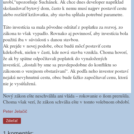
urobí,
“
upozorňuje Suchánek. Ak chce dnes developer napríklad
skolaudovať bytový dom, často k nemu musí najprv postaviť cestu
alebo rozšíriť križovatku, aby stavba spĺňala potrebné parametre.
Táto investícia sa mala pôvodne odrátať z poplatku za rozvoj, zo
zákona to však vypadlo. Rovnako aj povinnosť, aby investícia bola
použitá iba v súvislosti s danou stavbou.
Ak prejde v novej podobe, obce budú môcť postaviť cestu
kdekoľvek, nielen v časti, kde nová stavba vznikla. Choma hovorí,
že ak by spätne odpočítavali poplatok do vynaložených
investícií,
„
dostali by sme sa pravdepodobne do konfliktu so
zákonom o verejnom obstarávaní
“
. Ak podľa neho investor postaví
nejakú nevyhnutnú cestu, obec bude ťažko započítavať cenu, ktorá
nie je vysúťažená.
Nový zákon ešte neschválila ani vláda – rokovanie o ňom prerušila.
Choma však verí, že zákon schvália ešte v tomto volebnom období.
Peter Jelačič
Zdieľať
1 komentár: