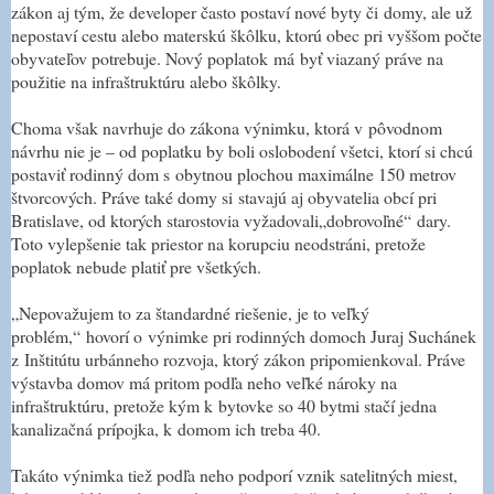
zákon aj tým, že developer často postaví nové byty či domy, ale už
nepostaví cestu alebo materskú škôlku, ktorú obec pri vyššom počte
obyvateľov potrebuje. Nový poplatok má byť viazaný práve na
použitie na infraštruktúru alebo škôlky.
Choma však navrhuje do zákona výnimku, ktorá v pôvodnom
návrhu nie je – od poplatku by boli oslobodení všetci, ktorí si chcú
postaviť rodinný dom s obytnou plochou maximálne 150 metrov
štvorcových. Práve také domy si stavajú aj obyvatelia obcí pri
Bratislave, od ktorých starostovia vyžadovali
„
dobrovoľné
“
dary.
Toto vylepšenie tak priestor na korupciu neodstráni, pretože
poplatok nebude platiť pre všetkých.
„
Nepovažujem to za štandardné riešenie, je to veľký
problém,
“
hovorí o výnimke pri rodinných domoch Juraj Suchánek
z Inštitútu urbánneho rozvoja, ktorý zákon pripomienkoval. Práve
výstavba domov má pritom podľa neho veľké nároky na
infraštruktúru, pretože kým k bytovke so 40 bytmi stačí jedna
kanalizačná prípojka, k domom ich treba 40.
Takáto výnimka tiež podľa neho podporí vznik satelitných miest,