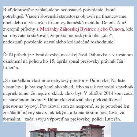
Buď dobrovoľne zaplať, alebo nedostaneš potvrdenie, ktoré
potrebuješ. Viacerí slovenskí starostovia objavili na financovanie
obcí alebo aj vlastných firiem vydieračskú metódu. Denník N už
zverejnil príbehy z
Marianky
,
Záhorskej Bystrice alebo Čunova
, kde
sa obyvatelia sťažovali, že pokiaľ neposkytnú obci „dar“,
nedostanú povolenie stavať alebo kolaudačné rozhodnutie.
Ďalší príbeh je z bratislavskej mestskej časti Dúbravka a v trestnom
oznámení na políciu ho 15. apríla spísal prešovský právnik Ján
Luterán.
„S manželkou vlastníme nebytový priestor v Dúbravke. Na liste
vlastníctva je byt zapísaný ako sklad, lebo sa tak rozhodol stavebník
napriek tomu, že nejde o sklad, ale o byt. V októbri 2014 som začal
na stavebnom útvare v Dúbravke zisťovať, ako prekvalifikovať
priestor na bytový. Považoval som za nesporné, že je potrebné len
zosúladiť právny stav s faktickým, a konanie som považoval za
formalitu,“ začal svoju výpoveď na prešovskej polícii Luterán.