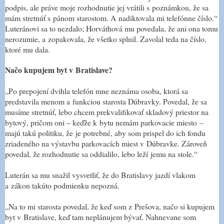
podpis, ale práve moje rozhodnutie jej vrátili s poznámkou, že sa
mám stretnúť s pánom starostom. A nadiktovala mi telefónne číslo.“
Luteránovi sa to nezdalo; Horváthová mu povedala, že ani ona tomu
nerozumie, a zopakovala, že všetko splnil. Zavolal teda na číslo,
ktoré mu dala.
Načo kupujem byt v Bratislave?
„Po prepojení dvihla telefón mne neznáma osoba, ktorá sa
predstavila menom a funkciou starosta Dúbravky. Povedal, že sa
musíme stretnúť, lebo chcem prekvalifikovať skladový priestor na
bytový, pričom oni – keďže k bytu nemám parkovacie miesto –
majú takú politiku, že je potrebné, aby som prispel do ich fondu
zriadeného na výstavbu parkovacích miest v Dúbravke. Zároveň
povedal, že rozhodnutie sa oddialilo, lebo leží jemu na stole.“
Luterán sa mu snažil vysvetliť, že do Bratislavy jazdí vlakom
a zákon takúto podmienku nepozná.
„Na to mi starosta povedal, že keď som z Prešova, načo si kupujem
byt v Bratislave, keď tam neplánujem bývať. Nahnevane som