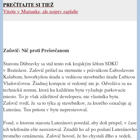
PREČÍTAJTE SI TIEŽ
Vitajte v Marianke, ale najprv zaplaťte
Zaťovič: Nič proti Prešovčanom
Starosta Dúbravky sa stal tento rok krajským šéfom SDKÚ
v Bratislave. Zaťovič prišiel na stretnutie s právnikom Ľuboslavom
Kašubom, hovorkyňou úradu a vedúcou stavebného úradu Ľubicou
Vladovičovou. Žiadnej korupcie si vedomý nie je. Odvoláva sa na
technickú normu, ktorá ku každému bytu vyžaduje parkovacie
miesto. To je však záležitosť developera, nie vlastníka bytu.
Zaťovič tvrdí, že sa to týka aj stavebníkov, za ktorého označuje aj
Luterána. Ten pritom v byte neprestavoval.
Fond, o ktorom starosta Luteránovi povedal, aby doň prispel, v čase
ich telefonátu ešte neexistoval. Zriadili ho až po podaní Luteránovho
trestného oznámenia.
Zaťovič hovorí, že ho chystali dlho a vedeli,