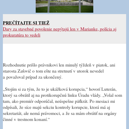
PREČÍTAJTE SI TIEŽ
Dary za stavebné povolenie nepýtajú len v Marianke, polícia aj
prokuratúra to vedeli
Rozhodnutie prišlo právnikovi len minulý týždeň v piatok, ani
starosta Zaťovič o tom ešte na stretnutí v utorok nevedel
a považoval prípad za ukončený.
„Stojím si za tým, že to je ukážková korupcia,“ hovorí Luterán,
ktorý sa obrátil aj na protikorupčnú linku Úradu vlády. „Volal som
tam, ako premiér odporúčal, neúspešne päťkrát. Po mesiaci mi
odpísali, že síce majú sekciu kontroly korupcie, ktorá má aj
sekretariát, ale nemá právomoci, a že sa mám obrátiť na orgány
činné v trestnom konaní.“