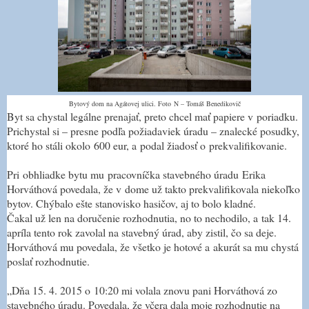
Bytový dom na Agátovej ulici. Foto
N – Tomáš Benedikovič
Byt sa chystal legálne prenajať, preto chcel mať papiere v poriadku.
Prichystal si – presne podľa požiadaviek úradu – znalecké posudky,
ktoré ho stáli okolo 600 eur, a podal žiadosť o prekvalifikovanie.
Pri obhliadke bytu mu pracovníčka stavebného úradu Erika
Horváthová povedala, že v dome už takto prekvalifikovala niekoľko
bytov. Chýbalo ešte stanovisko hasičov, aj to bolo kladné.
Čakal už len na doručenie rozhodnutia, no to nechodilo, a tak 14.
apríla tento rok zavolal na stavebný úrad, aby zistil, čo sa deje.
Horváthová mu povedala, že všetko je hotové a akurát sa mu chystá
poslať rozhodnutie.
„Dňa 15. 4. 2015 o 10:20 mi volala znovu pani Horváthová zo
stavebného úradu. Povedala, že včera dala moje rozhodnutie na