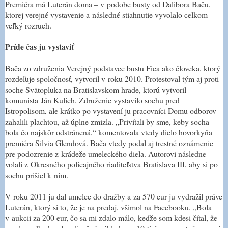
Premiéra má Luterán doma – v podobe busty od Dalibora Baču,
ktorej verejné vystavenie a následné stiahnutie vyvolalo celkom
veľký rozruch.
Príde čas ju vystaviť
Bača zo združenia Verejný podstavec bustu Fica ako človeka, ktorý
rozdeľuje spoločnosť, vytvoril v roku 2010. Protestoval tým aj proti
soche Svätopluka na Bratislavskom hrade, ktorú vytvoril
komunista Ján Kulich. Združenie vystavilo sochu pred
Istropolisom, ale krátko po vystavení ju pracovníci Domu odborov
zahalili plachtou, až úplne zmizla. „Privítali by sme, keby socha
bola čo najskôr odstránená,“ komentovala vtedy dielo hovorkyňa
premiéra Silvia Glendová. Bača vtedy podal aj trestné oznámenie
pre podozrenie z krádeže umeleckého diela. Autorovi následne
volali z Okresného policajného riaditeľstva Bratislava III, aby si po
sochu prišiel k nim.
V roku 2011 ju dal umelec do dražby a za 570 eur ju vydražil práve
Luterán, ktorý si to, že je na predaj, všimol na Facebooku. „Bola
v aukcii za 200 eur, čo sa mi zdalo málo, keďže som kdesi čítal, že