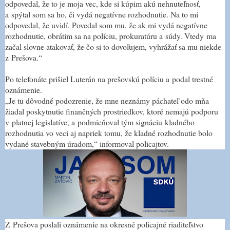
odpovedal, že to je moja vec, kde si kúpim akú nehnuteľnosť,
a spýtal som sa ho, či vydá negatívne rozhodnutie. Na to mi
odpovedal, že uvidí. Povedal som mu, že ak mi vydá negatívne
rozhodnutie, obrátim sa na políciu, prokuratúru a súdy. Vtedy ma
začal slovne atakovať, že čo si to dovoľujem, vyhrážať sa mu niekde
z Prešova.“
Po telefonáte prišiel Luterán na prešovskú políciu a podal trestné
oznámenie.
„Je tu dôvodné podozrenie, že mne neznámy páchateľ odo mňa
žiadal poskytnutie finančných prostriedkov, ktoré nemajú podporu
v platnej legislatíve, a podmieňoval tým signáciu kladného
rozhodnutia vo veci aj napriek tomu, že kladné rozhodnutie bolo
vydané stavebným úradom,“ informoval policajtov.
Z Prešova poslali oznámenie na okresné policajné riaditeľstvo