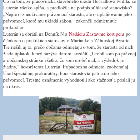
Čo na tom, že pracovníčka stavebného úradu Horváthová tvrdila, že
Luterán všetko spĺňa, a predložila na podpis súhlasné stanovisko?
„Nejde o zneužívanie právomocí starostu, ale o uplatňovanie jeho
právomocí, ktoré mu ukladá zákon,“ zakončil odmietnutie
prokurátor.
Luterán sa obrátil na Denník N a
Nadáciu Zastavme korupciu
po
článkoch o praktikách starostov v Marianke a Záhorskej Bystrici.
Tie riešili aj to, prečo občania odmietajú o tom, že starosta od nich
žiada úplatok, ktorý nazýva darom, svedčiť. „Urobil som po právnej
a občianskej stránke všetko, čo som urobiť mal, a výsledok je
žiadny,“ hovorí teraz Luterán. Prípadom sa odmietol zaoberať aj
Úrad špeciálnej prokuratúry, hoci starostovia patria do jeho
právomocí. Trestné oznámenie vyhodnotili ako sťažnosť a poslali ju
na okres.