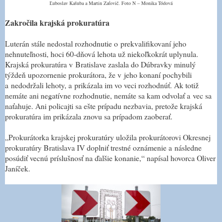
Ľuboslav Kašuba a Martin Zaťovič. Foto N – Monika Tódová
Zakročila krajská prokuratúra
Luterán stále nedostal rozhodnutie o prekvalifikovaní jeho
nehnuteľnosti, hoci 60-dňová lehota už niekoľkokrát uplynula.
Krajská prokuratúra v Bratislave zaslala do Dúbravky minulý
týždeň upozornenie prokurátora, že v jeho konaní pochybili
a nedodržali lehoty, a prikázala im vo veci rozhodnúť. Ak totiž
nemáte ani negatívne rozhodnutie, nemáte sa kam odvolať a vec sa
naťahuje. Ani policajti sa ešte prípadu nezbavia, pretože krajská
prokuratúra im prikázala znovu sa prípadom zaoberať.
„Prokurátorka krajskej prokuratúry uložila prokurátorovi Okresnej
prokuratúry Bratislava IV doplniť trestné oznámenie a následne
posúdiť vecnú príslušnosť na ďalšie konanie,“ napísal hovorca Oliver
Janíček.