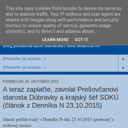
This site uses cookies from Google to deliver its services
and to analyze traffic. Your IP address and user-agent are
shared with Google along with performance and security
metrics to ensure quality of service, generate usage
MariankaNahlas
statistics, and to detect and address abuse.
LEARN MORE
GOT IT
Blog poslanca obce Marianka Petra Jelačiča ml.
▼
▼
PONDELOK 26. OKTÓBRA 2015
A teraz zaplaťte, zavolal Prešovčanovi
starosta Dúbravky a krajský šéf SDKÚ
(článok z Denníka N 23.10.2015)
článok publikovaný v Denníku N dňa 23.10.2015 (prebraný z
webovej verzie):