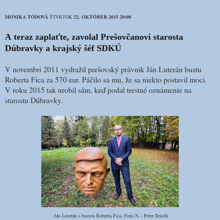
MONIKA TÓDOVÁ
ŠTVRTOK
22. OKTÓBER 2015 20:00
A teraz zaplaťte, zavolal Prešovčanovi starosta
Dúbravky a krajský šéf SDKÚ
V novembri 2011 vydražil prešovský právnik Ján Luterán bustu
Roberta Fica za 570 eur. Páčilo sa mu, že sa niekto postavil moci.
V roku 2015 tak urobil sám, keď podal trestné oznámenie na
starostu Dúbravky.
Ján Luterán s bustou Roberta Fica. Foto N – Peter Ilenčík