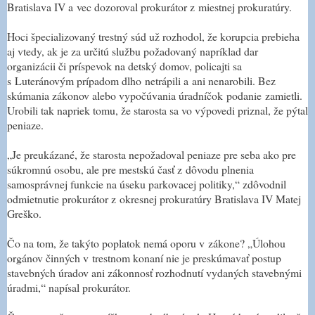
Bratislava IV a vec dozoroval prokurátor z miestnej prokuratúry.
Hoci špecializovaný trestný súd už rozhodol, že korupcia prebieha
aj vtedy, ak je za určitú službu požadovaný napríklad dar
organizácii či príspevok na detský domov, policajti sa
s Luteránovým prípadom dlho netrápili a ani nenarobili. Bez
skúmania zákonov alebo vypočúvania úradníčok podanie zamietli.
Urobili tak napriek tomu, že starosta sa vo výpovedi priznal, že pýtal
peniaze.
„Je preukázané, že starosta nepožadoval peniaze pre seba ako pre
súkromnú osobu, ale pre mestskú časť z dôvodu plnenia
samosprávnej funkcie na úseku parkovacej politiky,“ zdôvodnil
odmietnutie prokurátor z okresnej prokuratúry Bratislava IV Matej
Greško.
Čo na tom, že takýto poplatok nemá oporu v zákone? „Úlohou
orgánov činných v trestnom konaní nie je preskúmavať postup
stavebných úradov ani zákonnosť rozhodnutí vydaných stavebnými
úradmi,“ napísal prokurátor.