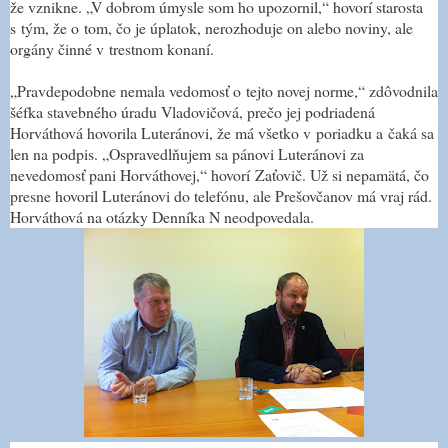
že vznikne. „V dobrom úmysle som ho upozornil,“ hovorí starosta
s tým, že o tom, čo je úplatok, nerozhoduje on alebo noviny, ale
orgány činné v trestnom konaní.
„Pravdepodobne nemala vedomosť o tejto novej norme,“ zdôvodnila
šéfka stavebného úradu Vladovičová, prečo jej podriadená
Horváthová hovorila Luteránovi, že má všetko v poriadku a čaká sa
len na podpis. „Ospravedlňujem sa pánovi Luteránovi za
nevedomosť pani Horváthovej,“ hovorí Zaťovič. Už si nepamätá, čo
presne hovoril Luteránovi do telefónu, ale Prešovčanov má vraj rád.
Horváthová na otázky Denníka N neodpovedala.