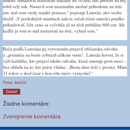
umelec odhadoval realizačné náklady na 10-tisíc eur, pretože na nej
robil celý rok. Nastavil som maximálne možné prihodenie na tisíc
eur, mal som vtedy nejaké peniaze,“ popisuje Luterán, ako sochu
dražil. „V posledných minútach aukcie začali rôzni smeráci prudko
prihadzovať, čiže cena sa vyšvihla až na tých približne 600 eur. Ale
keďže ja som to mal nastavené na tisíc, vyhral som.“
Bača podľa Luterána jej vytvorením prejavil občiansku odvahu
a „premiéra na buste zobrazil celkom verne“. Luterán hovorí, že si
váži každého, kto prejaví takúto odvahu, ktorá smeruje proti moci –
bez ohľadu na to, kto práve vládne. „Busta dnes leží v pivnici. Mám
31 rokov a dosť času s ňou ešte niečo vymyslieť.“
Peter Jelačič
Zdieľať
Žiadne komentáre:
Zverejnenie komentára