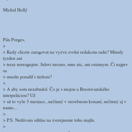
Michal Hollý
Pán Porges,
>
> Kedy chcete zaragovat na vyzvu zvolat redakcnu radu? Minuly
tyzden ani
> teraz nereagujete. Julovi mozno, mne nic, ani ostatnym. Či najprv
sa
> musíte poradiť s tieňom?
>
> A aby som nezabudol. Čo je s mojou a Brestovanského
interpeláciou? Už
> sú to vyše 3 mesiace...nečinný v stavebnom konaní, nečinný aj v
tomto...
>
> P.S. Nedávam súhlas na zverejnenie toho majlu.
>