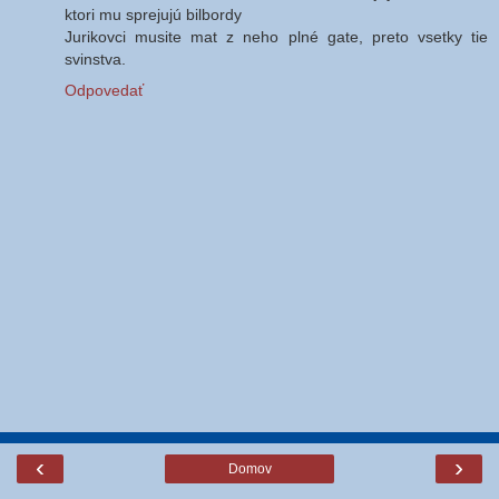
ktori mu sprejujú bilbordy
Jurikovci musite mat z neho plné gate, preto vsetky tie
svinstva.
Odpovedať
‹
›
Domov