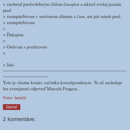
> zaoberať predvolebným číslom časopisu a taktiež zvolaj poradu
pred
> zastupiteľstvom v serióznom dátume a čase, nie pár minút pred
> zastupiteľstvom.
>
> Ďakujem.
>
> Ostávam s pozdravom
>
> Julo
-------------------------------------------------------------------------------------
-------------------------------
Toto je vlastne koniec začiatku korenšpondencie. Tu už nasleduje
len zverejnená odpoveď Marcela Porgesa.
Peter Jelačič
Zdieľať
2 komentáre: