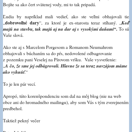
Bojíte sa ako čert svätenej vody, mi to tak pripadá.
Ľudia by napríklad mali vedieť, ako ste veľmi obhajovali tie
dobrovoľné dary
„
“, za ktoré je ex-starosta teraz stíhaný. „
Keď
“.
majú na stavbu, tak majú aj na dar
aj s vysokými daňami
To sú
Vaše slová.
Ako ste aj s Marcelom Porgesom a Romanom Neumahrom
obhajovali s búchaním sa do pŕs, nedovolené odbagrovanie
z pozemku pani Veselej na Pírovom vršku. Vaše vysvetlenie:
„
A čo, že sme jej odbágrovali. Hlavne že sa teraz navzájom máme
ako vyhnúť
.“
To je len pár vecí.
Apropó, túto korenšpondenciu som dal na môj blog (nie na web
obce ani do hromadného mailingu), aby som Vás s tým zverejnením
predbehol.
Taktiež pekný večer