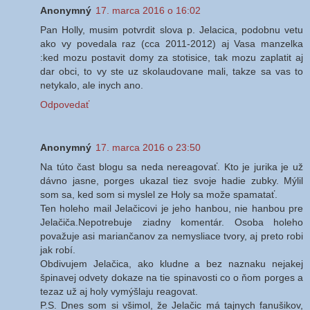
Anonymný
17. marca 2016 o 16:02
Pan Holly, musim potvrdit slova p. Jelacica, podobnu vetu
ako vy povedala raz (cca 2011-2012) aj Vasa manzelka
:ked mozu postavit domy za stotisice, tak mozu zaplatit aj
dar obci, to vy ste uz skolaudovane mali, takze sa vas to
netykalo, ale inych ano.
Odpovedať
Anonymný
17. marca 2016 o 23:50
Na túto čast blogu sa neda nereagovať. Kto je jurika je už
dávno jasne, porges ukazal tiez svoje hadie zubky. Mýlil
som sa, ked som si myslel ze Holy sa može spamatať.
Ten holeho mail Jelačicovi je jeho hanbou, nie hanbou pre
Jelačiča.Nepotrebuje ziadny komentár. Osoba holeho
považuje asi mariančanov za nemysliace tvory, aj preto robi
jak robí.
Obdivujem Jelačica, ako kludne a bez naznaku nejakej
špinavej odvety dokaze na tie spinavosti co o ňom porges a
tezaz už aj holy vymýšlaju reagovat.
P.S. Dnes som si všimol, že Jelačic má tajnych fanušikov,