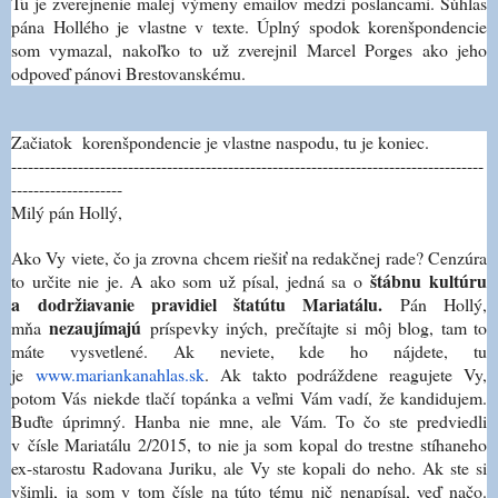
Tu je zverejnenie malej výmeny emailov medzi poslancami. Súhlas
pána Hollého je vlastne v texte. Úplný spodok korenšpondencie
som vymazal, nakoľko to už zverejnil Marcel Porges ako jeho
odpoveď pánovi Brestovanskému.
Začiatok korenšpondencie je vlastne naspodu, tu je koniec.
-------------------------------------------------------------------------------------
--------------------
Milý pán Hollý,
Ako Vy viete, čo ja zrovna chcem riešiť na redakčnej rade? Cenzúra
štábnu kultúru
to určite nie je. A ako som už písal, jedná sa o
a dodržiavanie pravidiel štatútu Mariatálu.
Pán Hollý,
nezaujímajú
mňa
príspevky iných, prečítajte si môj blog, tam to
máte vysvetlené. Ak neviete, kde ho nájdete, tu
je
www.mariankanahlas.sk
. Ak takto podráždene reagujete Vy,
potom Vás niekde tlačí topánka a veľmi Vám vadí, že kandidujem.
Buďte úprimný. Hanba nie mne, ale Vám. To čo ste predviedli
v čísle Mariatálu 2/2015, to nie ja som kopal do trestne stíhaneho
ex-starostu Radovana Juriku, ale Vy ste kopali do neho. Ak ste si
všimli, ja som v tom čísle na túto tému nič nenapísal, veď načo.