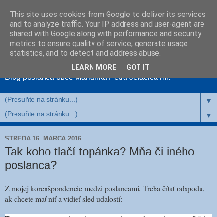
This site uses cookies from Google to deliver its services
and to analyze traffic. Your IP address and user-agent are
shared with Google along with performance and security
metrics to ensure quality of service, generate usage
MariankaNahlas
statistics, and to detect and address abuse.
LEARN MORE
GOT IT
Blog poslanca obce Marianka Petra Jelačiča ml.
▼
▼
STREDA 16. MARCA 2016
Tak koho tlačí topánka? Mňa či iného
poslanca?
Z mojej korenšpondencie medzi poslancami. Treba čítať odspodu,
ak chcete mať niť a vidieť sled udalostí: