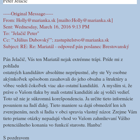
Peter Jelačič
-----Original Message-----
From: Holly@marianka.sk [mailto:Holly@marianka.sk]
Sent: Wednesday, March 16, 2016 9:13 PM
To: "Jelačič Peter"
Cc: "'xJúlius Dubovský'"; zastupitelstvo@marianka.sk
Subject: RE: Re: Mariatál - odpoveď pán poslanec Brestovanský
Pán Jelačič, Vás ten Mariatál nejak extrémne trápi. Príde mi z
pohľadu
ostatných kandidátov absolútne neprípustné, aby ste Vy osobne
akýmkoľvek spôsobom zasahovali do jeho obsahu a štruktúry a
vôbec vedeli čokoľvek viac ako ostatní kandidáti. A myslím si, že
práve o Vašom tlaku by mali ostatní kandidáti ale aj voliči vedieť.
Toto už nie je súkromná korešpondencia. Ja určite tieto informácie
posuniem na ľudí ďalej. Tieto maniere sa dajú obmedziť len ich
zverejnením, nech si ľudia v obci spravia vlastný názor. Zrejme Vám
tieto priame otázky nepadajú vhod vo Vašom zahmlievaní Vášho
potenciálneho konania vo funkcií starostu. Hanba!
S pozdravom